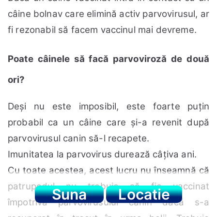
câine bolnav care elimină activ parvovirusul, ar
fi rezonabil să facem vaccinul mai devreme.
Poate câinele să facă parvoviroză de două
ori?
Deși nu este imposibil, este foarte puțin
probabil ca un câine care și-a revenit după
parvovirusul canin să-l recapete.
Imunitatea la parvovirus durează câțiva ani.
Cu toate acestea, acest lucru nu înseamnă că
patrupedul nu trebuie să fie vaccinat
Suna
Locatie
împotriva parvovirusului canin dacă s-a