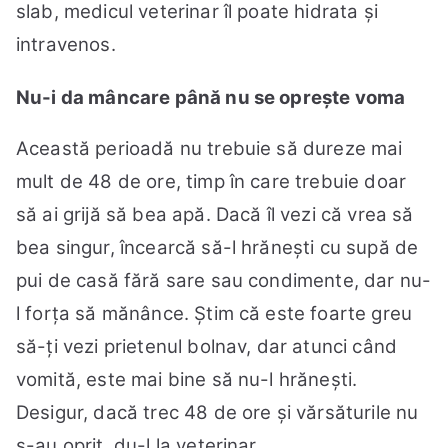
slab, medicul veterinar îl poate hidrata și
intravenos.
Nu-i da mâncare până nu se oprește voma
Această perioadă nu trebuie să dureze mai
mult de 48 de ore, timp în care trebuie doar
să ai grijă să bea apă. Dacă îl vezi că vrea să
bea singur, încearcă să-l hrănești cu supă de
pui de casă fără sare sau condimente, dar nu-
l forța să mănânce. Știm că este foarte greu
să-ți vezi prietenul bolnav, dar atunci când
vomită, este mai bine să nu-l hrănești.
Desigur, dacă trec 48 de ore și vărsăturile nu
s-au oprit, du-l la veterinar.