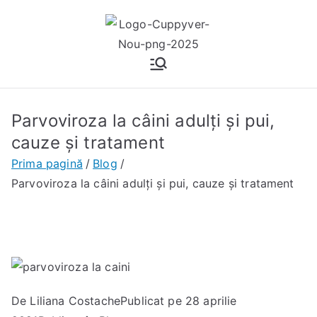
Sari
la
conținut
Cuppyvet
Cabinet veterinar Ploiesti
Parvoviroza la câini adulți și pui,
cauze și tratament
Prima pagină
Blog
Parvoviroza la câini adulți și pui, cauze și tratament
De
Liliana Costache
Publicat pe
28 aprilie